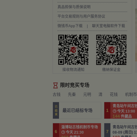
真品担保与质保说明
平台交易规则与用户服务协议
微钱币App下载
|
聊天室电脑软件下载
接收物流通知
缴纳保证金

限时竞买专场
古钱
先秦
元明
清
花钱
机制币
青岛站午间古
已
最近已结标专场
1
结

今天 13:00
束
144
件藏品
淄博站古钱机制币专场
青岛站午间古
6
7

今天 21:30
08-09 (周日) 1