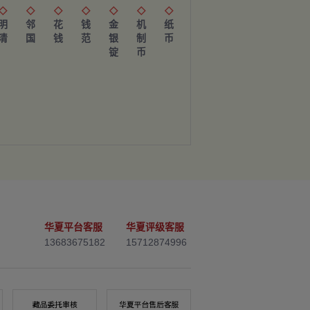







明
邻
花
钱
金
机
纸
清
国
钱
范
银
制
币
锭
币
华夏平台客服
华夏评级客服
13683675182
15712874996