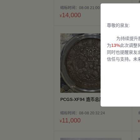
结标时间：08-08 21:00:12
14,000
¥
¥
尊敬的泉友:
为持续提升
为
13%
此次调整
同时也提醒泉友
信任与支持。未
PCGS-XF94 造币总厂七钱二分
结标时间：08-08 20:32:24
11,000
¥
¥