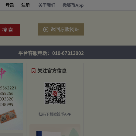
登录
注册
关于我们
微钱币App

返回原版网站
搜 索
平台客服电话：010-67313002

关注官方信息
扫码下载微钱币APP