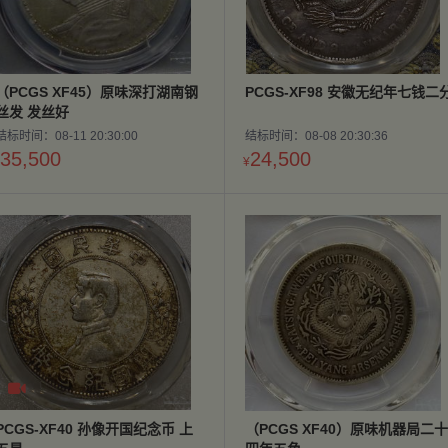
（PCGS XF45）原味深打湖南钢
PCGS-XF98 安徽无纪年七钱二
丝发 发丝好
结标时间：08-11 20:30:00
结标时间：08-08 20:30:36
35,500
24,500
¥

PCGS-XF40 孙像开国纪念币 上
（PCGS XF40）原味机器局二十