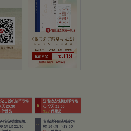
意站古钱机制币专场
江南站古钱机制币专场
5
天 20:30

今天 21:00
3
327
件藏品
件藏品
上海马甸站德泉缘机制币
青岛站午间古钱专场
11
09 (周日) 21:30
08-10 (周一) 13:00