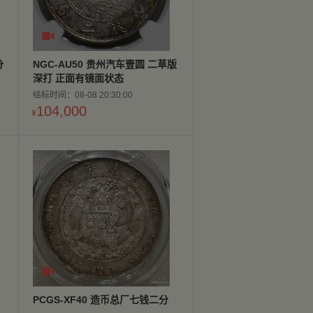

分
NGC-AU50 贵州汽车壹圆 二草版
深打 正面有镜面状态
结标时间：08-08 20:30:00
104,000
¥

PCGS-XF40 造币总厂七钱二分