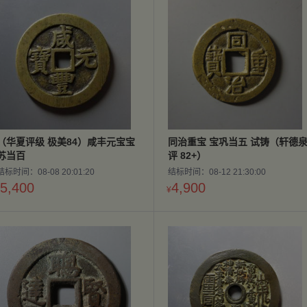
（华夏评级 极美84）咸丰元宝宝
同治重宝 宝巩当五 试铸（轩德
苏当百
评 82+）
结标时间：08-08 20:01:20
结标时间：08-12 21:30:00
5,400
4,900
¥