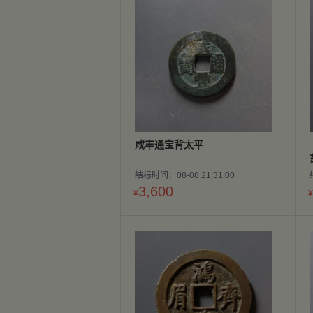
咸丰通宝背太平
结标时间：08-08 21:31:00
3,600
¥
¥