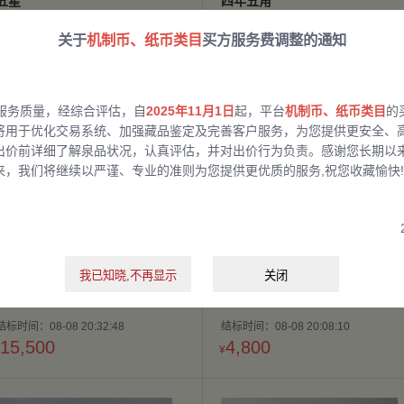
五星
四年五角
结标时间：08-08 20:30:12
结标时间：08-11 20:30:00
关于
机制币、纸币类目
买方服务费调整的通知
41,000
14,000
¥
服务质量，经综合评估，自
2025年11月1日
起，平台
机制币、纸币类目
的
将用于优化交易系统、加强藏品鉴定及完善客户服务，为您提供更安全、
出价前详细了解泉品状况，认真评估，并对出价行为负责。感谢您长期以
来，我们将继续以严谨、专业的准则为您提供更优质的服务,祝您收藏愉快!
我已知晓,不再显示
关闭
PCGS-VF35 云南唐侧三钱六分
咸丰重宝宝源当十
结标时间：08-08 20:32:48
结标时间：08-08 20:08:10
15,500
4,800
¥