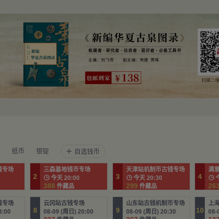
纸币
银锭
自选钱币

钱专场
三森基地钱币专场
天津站机制币古钱专场
满
2
3
4

今天 20:00

今天 20:30

今
388
299
26
件藏品
件藏品
钱专场
云冈站古钱专场
山东站古钱机制币专场
8
9
10
3:00
08-09 (周日) 20:00
08-09 (周日) 20:30
08-