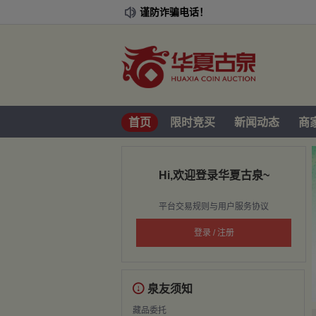
谨防诈骗电话！

首页
限时竞买
新闻动态
商
Hi,欢迎登录华夏古泉~
平台交易规则与用户服务协议
登录 / 注册

泉友须知
藏品委托