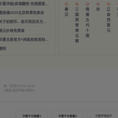
[03.04] 华夏评级|泉值翻倍 充值感恩回馈季





秦
三
隋
宋
辽
9] 德泉缘2025北京秋季拍卖会
汉
国
唐
金
两
五
西
[10.15] ‌关于机制币、纸币类目买方服务费调整的通知
晋
代
夏
南
十
元
9] 银元价格免费查
北
国
[09.26] 华夏古泉官方×闲鱼拍卖首拍亮相！
朝
 通知
周一至周六9:30-18:00
( 国家法定节假日除外 )