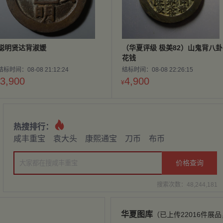
聪明贤达背淑媛
（华夏评级 极美82）山鬼背八卦
花钱
结标时间：08-08 21:12:24
结标时间：08-08 22:26:15
3,900
4,900
¥

热搜排行：
咸丰重宝
袁大头
康熙通宝
刀币
布币
价格查询
搜索次数：48,244,181
华夏图库
（已上传22016件展品