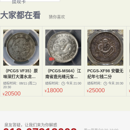
提现卡
大家都在看
猜你喜欢

（PCGS VF35）原
（PCGS-MS64）江
PCGS-XF98 安徽无
味深打大清水龙五
南省造光绪元宝库
纪年七钱二分
角
平三分六厘龙无圈
结标时间：08/11 (周二)
结标时间：
今天 21:00
结标时间：
今天 20:30


20:30
18000
25000
¥
¥
20500
¥
泉友答疑，让我们来为你解惑